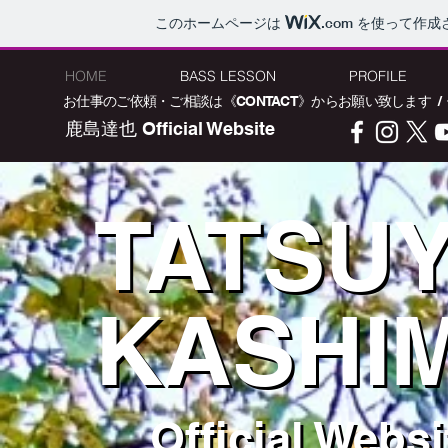
このホームページは
.com
を使って作成
HOME
BASS LESSON
PROFILE
お仕事のご依頼・ご相談は《CONTACT》からお願い致します / 
鹿島達也 Official Website
TATSU
TATSU
​KASHI
​KASHI
Official Websi
Official Websi